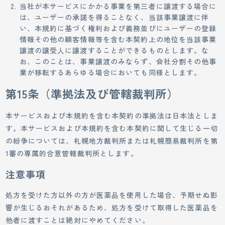
当社が本サービスにかかる事業を第三者に譲渡する場合に
は、ユーザーの承諾を得ることなく、当該事業譲渡に伴
い、本規約に基づく権利および義務並びにユーザーの登録
情報その他の顧客情報等を含む本契約上の地位を当該事業
譲渡の譲受人に譲渡することができるものとします。な
お、このことは、事業譲渡のみならず、会社分割その他事
業が移転するあらゆる場合においても同様とします。
第15条（準拠法及び管轄裁判所）
本サービスおよび本規約を含む本契約の準拠法は日本法としま
す。本サービスおよび本規約を含む本契約に関して生じる一切
の紛争については、札幌地方裁判所または札幌簡易裁判所を第
1審の専属的合意管轄裁判所とします。
注意事項
処方を受けた方以外の方が医薬品を使用した場合、予期せぬ影
響が生じるおそれがあるため、処方を受けて取得した医薬品を
他者に渡すことは絶対にやめてください。