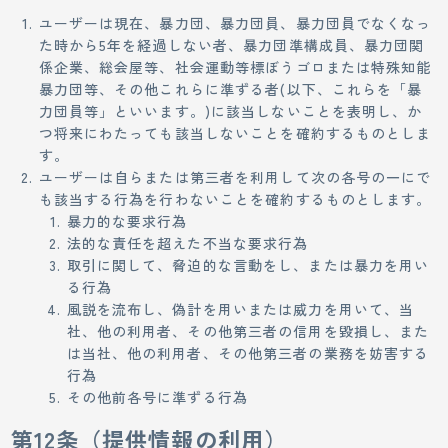
ユーザーは現在、暴力団、暴力団員、暴力団員でなくなっ
た時から5年を経過しない者、暴力団準構成員、暴力団関
係企業、総会屋等、社会運動等標ぼうゴロまたは特殊知能
暴力団等、その他これらに準ずる者(以下、これらを「暴
力団員等」といいます。)に該当しないことを表明し、か
つ将来にわたっても該当しないことを確約するものとしま
す。
ユーザーは自らまたは第三者を利用して次の各号の一にで
も該当する行為を行わないことを確約するものとします。
暴力的な要求行為
法的な責任を超えた不当な要求行為
取引に関して、脅迫的な言動をし、または暴力を用い
る行為
風説を流布し、偽計を用いまたは威力を用いて、当
社、他の利用者、その他第三者の信用を毀損し、また
は当社、他の利用者、その他第三者の業務を妨害する
行為
その他前各号に準ずる行為
第12条（提供情報の利用）