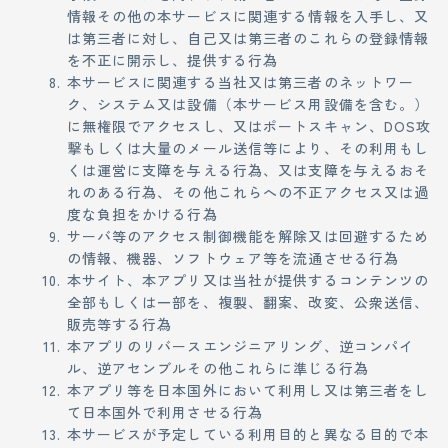
情報その他の本サービスに関連する情報を入手し、又
は第三者に対し、自己又は第三者のこれらの登録情報
を不正に開示し、提供する行為
本サービスに関連する当社又は第三者のネットワー
ク、システム又は設備（本サービス用設備を含む。）
に無権限でアクセスし、又はポートスキャン、DOS攻
撃もしくは大量のメール送信等により、その利用もし
くは運営に支障を与える行為、又は支障を与えるおそ
れのある行為、その他これらへの不正アクセス又は過
度な負担をかける行為
サーバ等のアクセス制御機能を解除又は回避するため
の情報、機器、ソフトウェア等を流通させる行為
本サイト、本アプリ又は当社が提供するコンテンツの
全部もしくは一部を、複製、翻案、改変、公衆送信、
販売等する行為
本アプリのリバースエンジニアリング、逆コンパイ
ル、逆アセンブルその他これらに準じる行為
本アプリ等を日本国外において利用し又は第三者をし
て日本国外で利用させる行為
本サービスが予定している利用目的と異なる目的で本